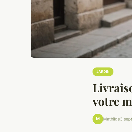
JARDIN
Livraiso
votre m
M
Mathilde
3 sep