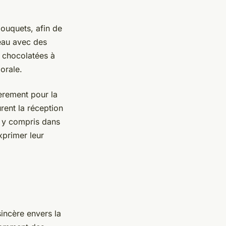
 bouquets, afin de
eau avec des
 chocolatées à
lorale.
ièrement pour la
rent la réception
, y compris dans
xprimer leur
ncère envers la