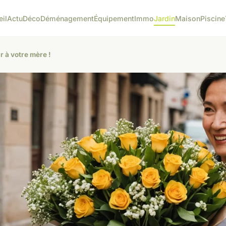
eil
Actu
Déco
Déménagement
Équipement
Immo
Jardin
Maison
Piscine
ir à votre mère !