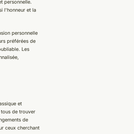
t personnelle.
 l'honneur et la
sion personnelle
urs préférées de
oubliable. Les
nnalisée,
assique et
 tous de trouver
rangements de
our ceux cherchant