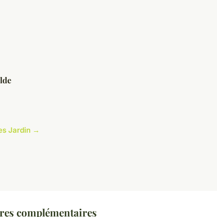
lde
les Jardin →
ures complémentaires