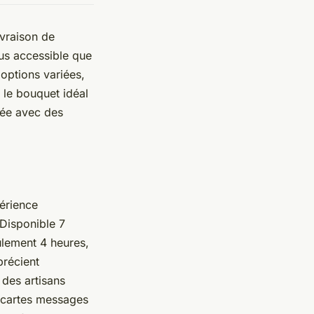
ivraison de
us accessible que
 options variées,
 le bouquet idéal
née avec des
érience
 Disponible 7
eulement 4 heures,
précient
 des artisans
s cartes messages