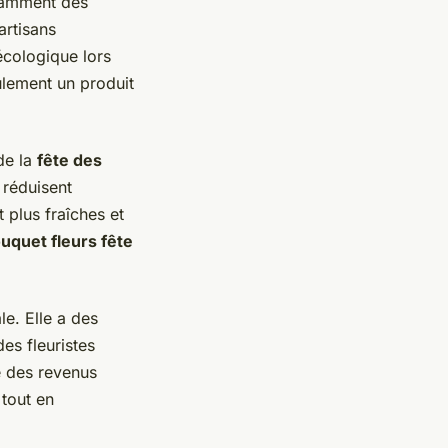
otamment des
artisans
 écologique lors
ulement un produit
de la
fête des
 réduisent
 plus fraîches et
uquet fleurs fête
le. Elle a des
es fleuristes
e des revenus
 tout en