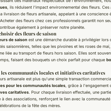
oisissant des matériaux respectueux de l'environnement, n
ques
, ils réduisent l'impact environnemental des fleurs. Ces 
 la livraison de fleurs artisanale, appelant à une conscience
 Acheter des fleurs chez ces professionnels garantit non se
contribue également à préserver notre planète.
hoisir des fleurs de saison
leurs de saison
est une démarche durable à privilégier lors 
tés saisonnières, telles que les pivoines et les roses de mai,
e liée au transport de fleurs hors saison. Elles sont souvent
emps, faisant des bouquets un choix parfait pour chaque
bo
les communautés locales et initiatives caritatives
eurs artisanale est plus qu'une simple transaction commercia
les pour les communautés locales
, grâce à l'engagement d
tives caritatives
. Pour chaque livraison effectuée, une parti
e à des associations, renforçant le lien avec la communauté
célébrations de la fête des mères.