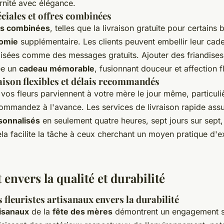
rnité avec élégance.
iales et offres combinées
es combinées
, telles que la livraison gratuite pour certains
omie
supplémentaire. Les clients peuvent embellir leur cad
isées comme des messages gratuits. Ajouter des friandises
ée un
cadeau mémorable
, fusionnant douceur et affection f
aison flexibles et délais recommandés
 vos fleurs parviennent à votre mère le jour même, particul
ommandez à l'avance. Les services de livraison rapide assu
sonnalisés
en seulement quatre heures, sept jours sur sept
 facilite la tâche à ceux cherchant un moyen pratique d'e
.
nvers la qualité et durabilité
fleuristes artisanaux envers la durabilité
tisanaux
de la
fête des mères
démontrent un engagement si