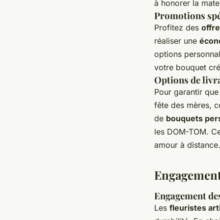
à honorer la mate
Promotions spéc
Profitez des
offr
réaliser une
écon
options personnal
votre bouquet cr
Options de livr
Pour garantir que
fête des mères, c
de
bouquets per
les DOM-TOM. Cela
amour à distance
Engagement e
Engagement des 
Les
fleuristes ar