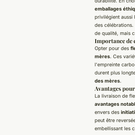
durabilité. En ch
emballages éthi
privilégient aussi
des célébrations.
de qualité, mais 
Importance de c
Opter pour des
f
mères
. Ces varié
l'empreinte carbon
durent plus longt
des mères
.
Avantages pour 
La livraison de fl
avantages notab
envers des
initia
peut être reversé
embellissant les 